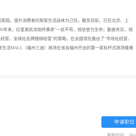
谐的家园，提升消费者的居家生活品味为己任。截至目前，已在北京、上
26年来，红星美凯龙始终秉承“一丝不苟，视信誉为生命；勤奋务实，视
化经营、全球化名牌捆绑经营”的策略，在全国领先推出了“市场化经营、
球家居生活MALL（福州三迪）商场在省会福州开出的第一家标杆式商场隆重
申请职位
更新时间： 08-