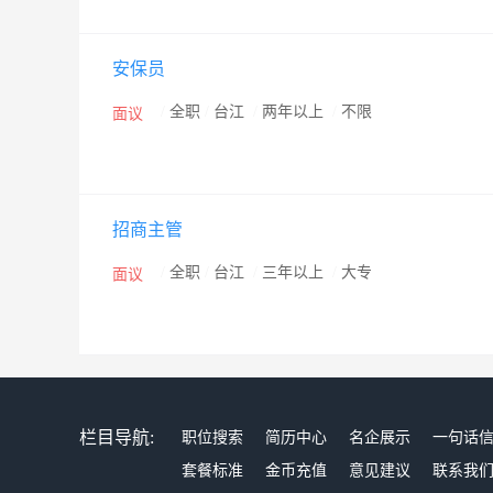
安保员
/
全职
/
台江
/
两年以上
/
不限
面议
招商主管
/
全职
/
台江
/
三年以上
/
大专
面议
栏目导航:
职位搜索
简历中心
名企展示
一句话
套餐标准
金币充值
意见建议
联系我